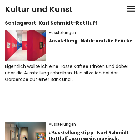
Kultur und Kunst
Schlagwort:
Karl Schmidt-Rottluff
kultur & kunst
Ausstellungen
Ausstellungen
Ausstellung | Nolde und die Brücke
Spiele
Eigentlich wollte ich eine Tasse Kaffee trinken und dabei
über die Ausstellung schreiben. Nun sitze ich bei der
Konzerte
Garderobe auf einer Bank und…
Museen bei…
Bloggerreisen
Ausstellungen
Über mich
#Ausstellungstipp | Karl Schmidt-
Rottluff „expressiv, magisch,