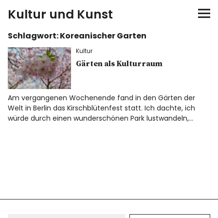
Kultur und Kunst
Schlagwort:
Koreanischer Garten
kultur & kunst
Kultur
Ausstellungen
Gärten als Kulturraum
Spiele
Am vergangenen Wochenende fand in den Gärten der
Welt in Berlin das Kirschblütenfest statt. Ich dachte, ich
Konzerte
würde durch einen wunderschönen Park lustwandeln,…
Museen bei…
Bloggerreisen
Über mich