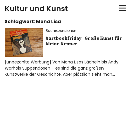
Kultur und Kunst
Schlagwort:
Mona Lisa
kultur & kunst
Buchrezensionen
Ausstellungen
#artbookfriday | Große Kunst für
kleine Kenner
Spiele
[unbezahlte Werbung] Von Mona Lisas Lächeln bis Andy
Warhols Suppendosen – es sind die ganz großen
Konzerte
Kunstwerke der Geschichte. Aber plötzlich sieht man…
Museen bei…
Bloggerreisen
Über mich