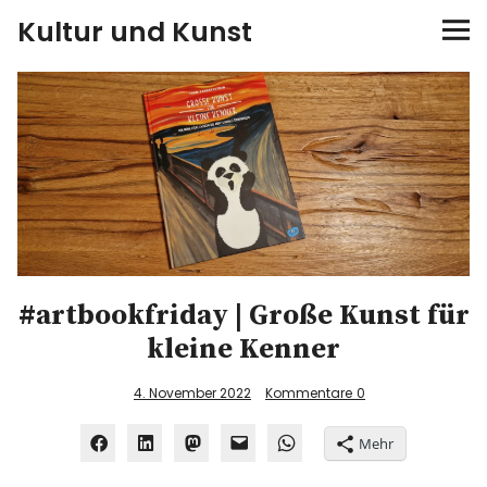
Kultur und Kunst
kultur & kunst
Ausstellungen
Spiele
Konzerte
#artbookfriday | Große Kunst für
Museen bei…
kleine Kenner
Bloggerreisen
4. November 2022
Kommentare
0
Über mich
Mehr