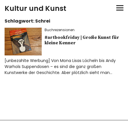
Kultur und Kunst
Schlagwort:
Schrei
kultur & kunst
Buchrezensionen
Ausstellungen
#artbookfriday | Große Kunst für
kleine Kenner
Spiele
[unbezahlte Werbung] Von Mona Lisas Lächeln bis Andy
Warhols Suppendosen – es sind die ganz großen
Konzerte
Kunstwerke der Geschichte. Aber plötzlich sieht man…
Museen bei…
Bloggerreisen
Über mich