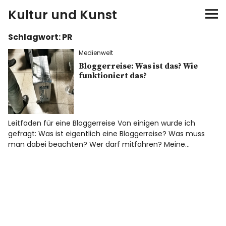
Kultur und Kunst
Schlagwort:
PR
kultur & kunst
Medienwelt
Ausstellungen
Bloggerreise: Was ist das? Wie
funktioniert das?
Spiele
Konzerte
Leitfaden für eine Bloggerreise Von einigen wurde ich
gefragt: Was ist eigentlich eine Bloggerreise? Was muss
man dabei beachten? Wer darf mitfahren? Meine…
Museen bei…
Bloggerreisen
Über mich