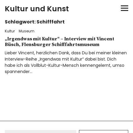
Kultur und Kunst
Schlagwort:
Schifffahrt
kultur & kunst
Kultur
Museum
Ausstellungen
„Irgendwas mit Kultur“ – Interview mit Vincent
Büsch, Flensburger Schifffahrtsmuseum
Lieber Vincent, herzlichen Dank, dass Du bei meiner kleinen
Spiele
Interview-Reihe „Irgendwas mit Kultur“ dabei bist. Dich
habe ich als Vollblut-Kultur-Mensch kennengelernt, umso
Konzerte
spannender…
Museen bei…
Bloggerreisen
Über mich