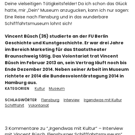
Deine vielseitigen Tätigkeitsfelder! Da ich schon das Glück
hatte, mir „Dein“ Museum anzugucken, kann ich nur sagen:
Eine Reise nach Flensburg und in das wunderbare
Schifffahrtsmuseum lohnt sich!
Vincent Büsch (35) studierte an der FU Berlin
Geschichte und Kunstgeschichte. Er war drei Jahre
im Bereich Marketing für das Staatstheater
Braunschweig tätig. Das Volontariat trat Vincent
Büsch im Februar 2013 an, sein Vertrag läuft noch bis
Ende Dezember 2014. Neben seiner Arbeit im Museum
richtete er 2014 die Bundesvolontärstagung 2014 in
Hamburg aus.
KATEGORIEN
Kultur
Museum
SCHLAGWÖRTER
Flensburg
Interview
Irgendwas mit Kultur
Schifffahrt
Volontariat
3 Kommentare zu “
„Irgendwas mit Kultur“ – Interview
mit Vincent Büsch, Flensburger Schifffahrtsmuseum
”