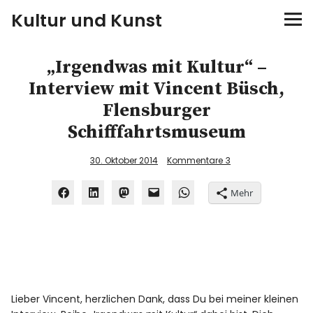
Kultur und Kunst
kultur & kunst
„Irgendwas mit Kultur“ –
Interview mit Vincent Büsch,
Ausstellungen
Flensburger
Schifffahrtsmuseum
Spiele
30. Oktober 2014
Kommentare
3
Konzerte
Mehr
Museen bei…
Bloggerreisen
Über mich
Lieber Vincent, herzlichen Dank, dass Du bei meiner kleinen