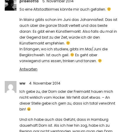
priselotta
5. November 2014
So eine Altstadtkirmes könnte mir auch gefallen.
In Mainz gibts schon im Juni das Johannisfest. Das ist
auch über die ganze Stadt verteilt und das beste
daran: Es gibt einen Künstlermarkt. Also falls du mal in
der Gegend bist zu der Zeit, würde ich dir den
Künstlermarkt empfehlen.
In Erlangen, wo ich studiere, gibts im Mai/Juni die
Bergkirchweih. Ist auch geil.
Es geht aber
vorwiegend ums essen, trinken und tanzen.
Antworten
ww
4. November 2014
Ich gebe zu, der Dom oder der Freimarkt hauen mich
nicht wirklich vom Hocker. Mir fehlt dort etwas. – An
dieser Stelle gebe ich gern zu, dass ich total verwöhnt
bin!
Und ich habe auch das Gefühl, dass in Hamburg
dauerhaft Dom ist. Als ich hier hin zog, habe ich zu
Beginn gar nicht verstanden, warum man den Dom