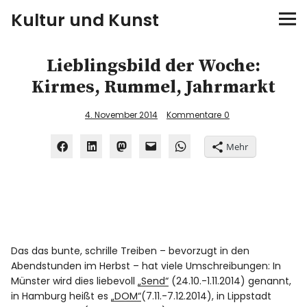
Kultur und Kunst
kultur & kunst
Lieblingsbild der Woche:
Kirmes, Rummel, Jahrmarkt
Ausstellungen
4. November 2014
Kommentare
0
Spiele
Mehr
Konzerte
Museen bei…
Bloggerreisen
Das das bunte, schrille Treiben – bevorzugt in den
Abendstunden im Herbst – hat viele Umschreibungen: In
Über mich
Münster wird dies liebevoll
„Send“
(24.10.-1.11.2014) genannt,
in Hamburg heißt es
„DOM“
(7.11.-7.12.2014), in Lippstadt