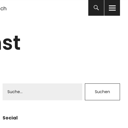
ich
st
Social