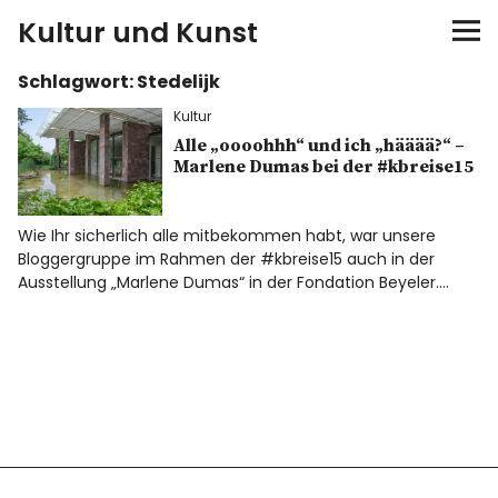
Kultur und Kunst
Schlagwort:
Stedelijk
kultur & kunst
Kultur
Ausstellungen
Alle „oooohhh“ und ich „hääää?“ –
Marlene Dumas bei der #kbreise15
Spiele
Wie Ihr sicherlich alle mitbekommen habt, war unsere
Bloggergruppe im Rahmen der #kbreise15 auch in der
Konzerte
Ausstellung „Marlene Dumas“ in der Fondation Beyeler.…
Museen bei…
Bloggerreisen
Über mich