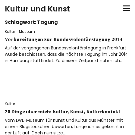
Kultur und Kunst
Schlagwort:
Tagung
kultur & kunst
Kultur
Museum
Ausstellungen
Vorbereitungen zur Bundesvolontärstagung 2014
Auf der vergangenen Bundesvolontärstagung in Frankfurt
wurde beschlossen, dass die nächste Tagung im Jahr 2014
Spiele
in Hamburg stattfindet. Zu diesem Zeitpunkt nahm ich…
Konzerte
Museen bei…
Kultur
Bloggerreisen
20 Dinge über mich: Kultur, Kunst, Kulturkontakt
Vom LWL-Museum für Kunst und Kultur aus Münster mit
Über mich
einem Blogstöckchen beworfen, fange ich es gekonnt in
der Luft auf. Doch nun sitze…