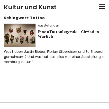
Kultur und Kunst
Schlagwort:
Tattoo
kultur & kunst
Ausstellungen
Ausstellungen
Eine #Tattoolegende – Christian
Warlich
Spiele
Was haben Justin Bieber, Florian Silbereisen und Ed Sheeran
gemeinsam? Und was hat das alles mit einer Ausstellung in
Konzerte
Hamburg zu tun?
Museen bei…
Bloggerreisen
Über mich