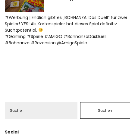
#Werbung | Endlich gibt es „BOHNANZA. Das Duell“ für zwei
Spieler! YES! Als Kartenspieler hat dieses Spiel definitiv
Suchtpotential.
#Gaming #Spiele #AMIGO #BohnanzaDasDuell
#Bohnanza #Rezension @AmigoSpiele
Social