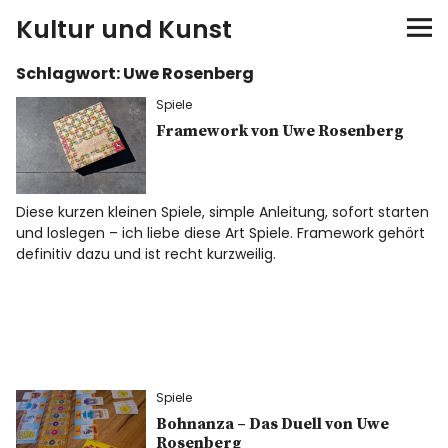
Kultur und Kunst
Schlagwort:
Uwe Rosenberg
kultur & kunst
Spiele
Ausstellungen
Framework von Uwe Rosenberg
Spiele
Diese kurzen kleinen Spiele, simple Anleitung, sofort starten
und loslegen – ich liebe diese Art Spiele. Framework gehört
Konzerte
definitiv dazu und ist recht kurzweilig.
Museen bei…
Bloggerreisen
Spiele
Über mich
Bohnanza – Das Duell von Uwe
Rosenberg