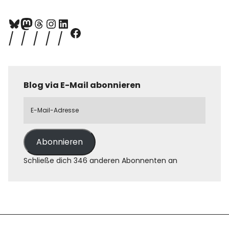
Blog via E-Mail abonnieren
Abonnieren
Schließe dich 346 anderen Abonnenten an