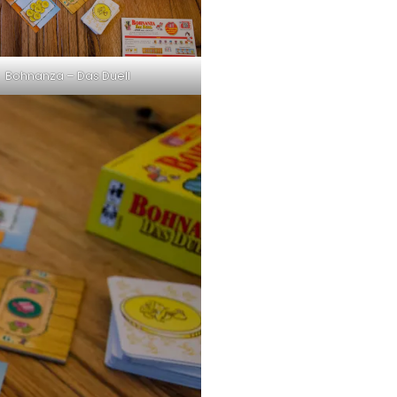
Bohnanza – Das Duell