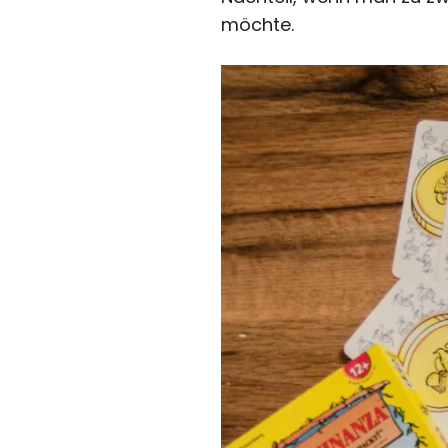
möchte.