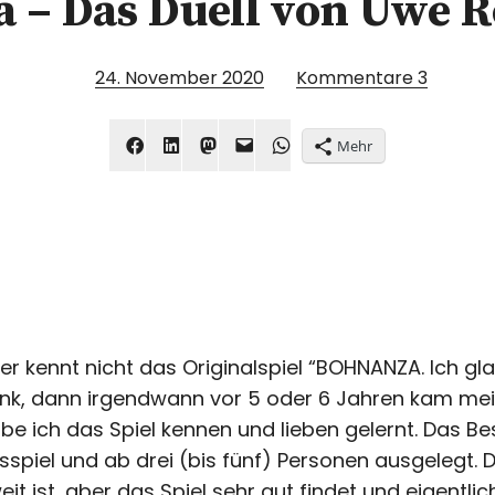
 – Das Duell von Uwe 
24. November 2020
Kommentare
3
Mehr
 kennt nicht das Originalspiel “BOHNANZA. Ich glau
ank, dann irgendwann vor 5 oder 6 Jahren kam m
habe ich das Spiel kennen und lieben gelernt. Das
ftsspiel und ab drei (bis fünf) Personen ausgelegt. D
it ist, aber das Spiel sehr gut findet und eigentlic