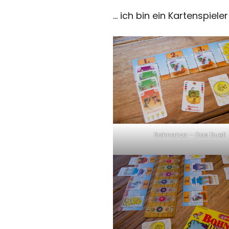
… ich bin ein Kartenspieler
Bohnanza – Das Duell