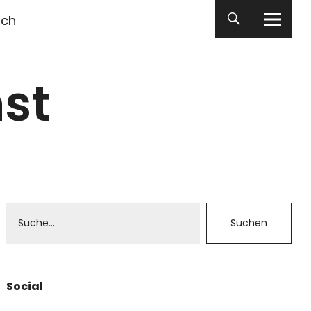
ich
st
Social