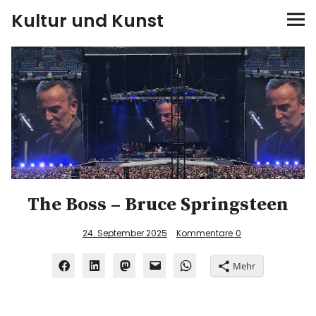
Kultur und Kunst
kultur & kunst
Ausstellungen
Spiele
Konzerte
The Boss – Bruce Springsteen
Museen bei…
24. September 2025
Kommentare
0
Bloggerreisen
Mehr
Über mich