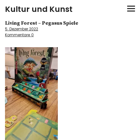
Kultur und Kunst
Living Forest – Pegasus Spiele
kultur & kunst
5. Dezember 2022
Kommentare
0
Ausstellungen
Spiele
Konzerte
Museen bei…
Bloggerreisen
Über mich