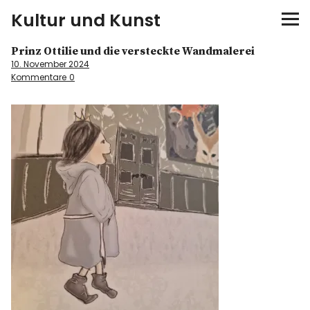
Kultur und Kunst
Prinz Ottilie und die versteckte Wandmalerei
kultur & kunst
10. November 2024
Kommentare
0
Ausstellungen
Spiele
Konzerte
Museen bei…
Bloggerreisen
Über mich