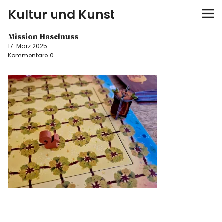
Kultur und Kunst
Mission Haselnuss
kultur & kunst
17. März 2025
Kommentare
0
Ausstellungen
Spiele
Konzerte
Museen bei…
Bloggerreisen
Über mich