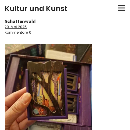
Kultur und Kunst
Schattenwald
kultur & kunst
29. Mai 2025
Kommentare
0
Ausstellungen
Spiele
Konzerte
Museen bei…
Bloggerreisen
Über mich