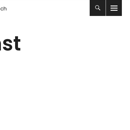
ich
st