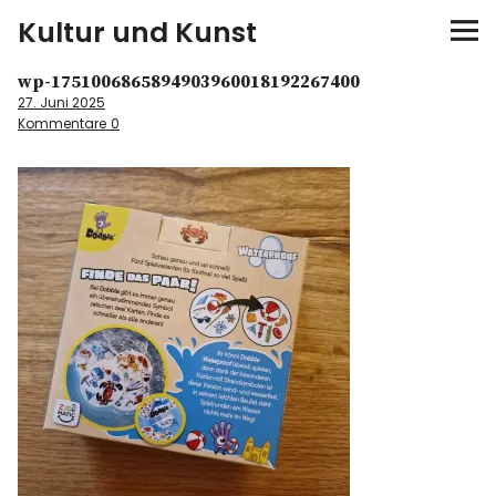
Kultur und Kunst
wp-1751006865894903960018192267400
kultur & kunst
27. Juni 2025
Kommentare
0
Ausstellungen
Spiele
Konzerte
Museen bei…
Bloggerreisen
Über mich