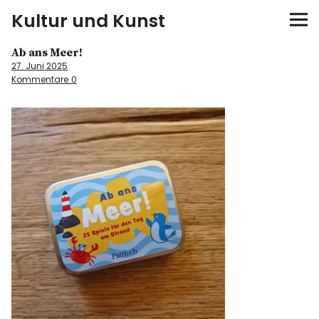
Kultur und Kunst
Ab ans Meer!
kultur & kunst
27. Juni 2025
Kommentare
0
Ausstellungen
Spiele
Konzerte
Museen bei…
Bloggerreisen
Über mich