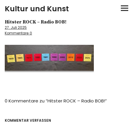
Kultur und Kunst
Hitster ROCK – Radio BOB!
kultur & kunst
27. Juli 2025
Kommentare
0
Ausstellungen
Spiele
Konzerte
Museen bei…
0 Kommentare zu “
Hitster ROCK – Radio BOB!
”
Bloggerreisen
Über mich
KOMMENTAR VERFASSEN