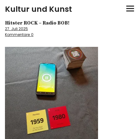
Kultur und Kunst
Hitster ROCK – Radio BOB!
kultur & kunst
27. Juli 2025
Kommentare
0
Ausstellungen
Spiele
Konzerte
Museen bei…
Bloggerreisen
Über mich