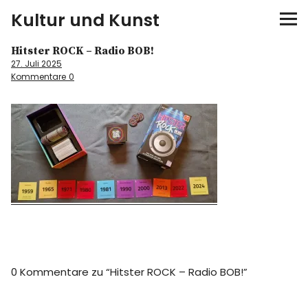
Kultur und Kunst
Hitster ROCK – Radio BOB!
kultur & kunst
27. Juli 2025
Kommentare
0
Ausstellungen
Spiele
Konzerte
Museen bei…
Bloggerreisen
0 Kommentare zu “
Hitster ROCK – Radio BOB!
”
Über mich