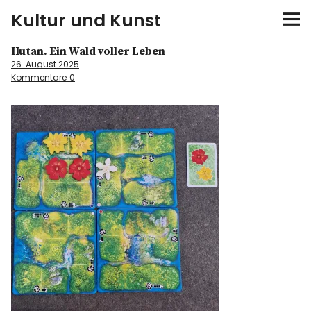
Kultur und Kunst
Hutan. Ein Wald voller Leben
kultur & kunst
26. August 2025
Kommentare
0
Ausstellungen
Spiele
Konzerte
Museen bei…
Bloggerreisen
Über mich