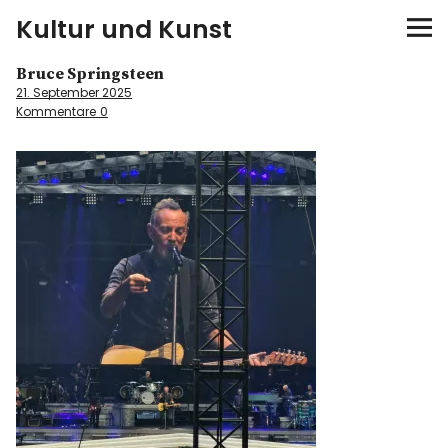
Kultur und Kunst
Bruce Springsteen
kultur & kunst
21. September 2025
Kommentare
0
Ausstellungen
Spiele
Konzerte
Museen bei…
Bloggerreisen
Über mich