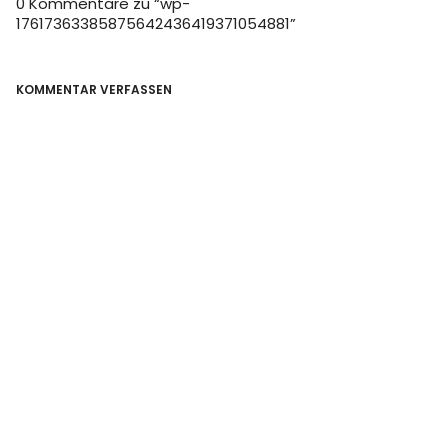
0 Kommentare zu “
wp-
17617363385875642436419371054881
”
KOMMENTAR VERFASSEN