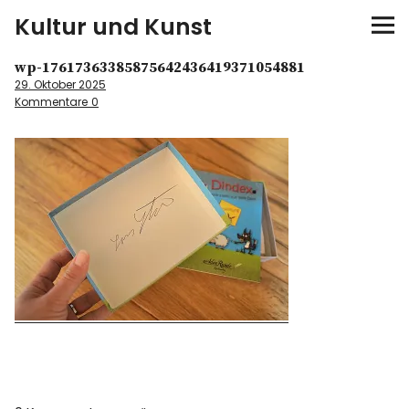
Kultur und Kunst
wp-17617363385875642436419371054881
kultur & kunst
29. Oktober 2025
Kommentare
0
Ausstellungen
Spiele
Konzerte
Museen bei…
Bloggerreisen
Über mich