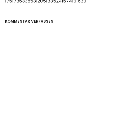
17617363386312051335241674191639
”
KOMMENTAR VERFASSEN