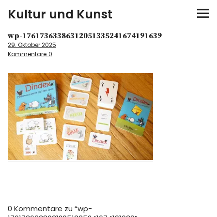
Kultur und Kunst
wp-17617363386312051335241674191639
kultur & kunst
29. Oktober 2025
Kommentare
0
Ausstellungen
Spiele
Konzerte
Museen bei…
Bloggerreisen
Über mich
0 Kommentare zu “
wp-