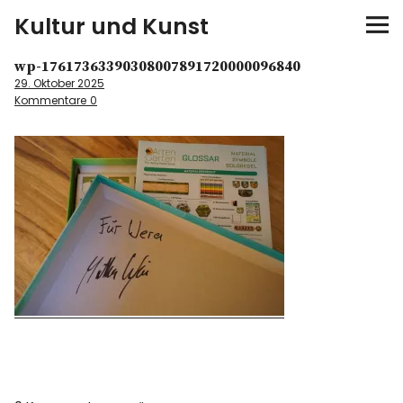
Kultur und Kunst
wp-17617363390308007891720000096840
kultur & kunst
29. Oktober 2025
Kommentare
0
Ausstellungen
Spiele
Konzerte
Museen bei…
Bloggerreisen
Über mich