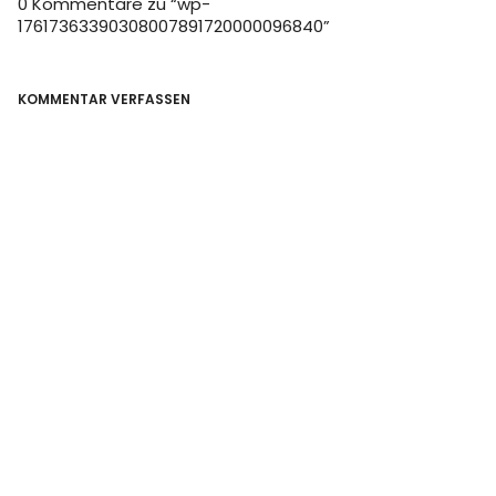
0 Kommentare zu “
wp-
17617363390308007891720000096840
”
KOMMENTAR VERFASSEN