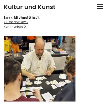
Kultur und Kunst
Lars-Michael Stock
kultur & kunst
29. Oktober 2025
Kommentare
0
Ausstellungen
Spiele
Konzerte
Museen bei…
Bloggerreisen
Über mich