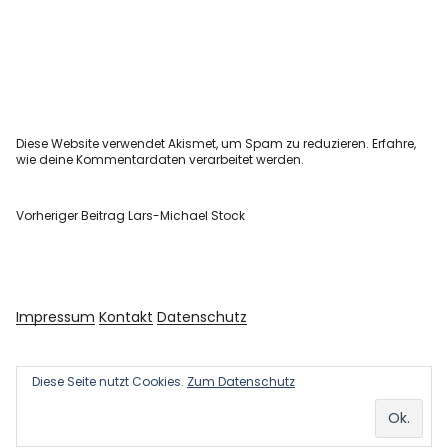
Diese Website verwendet Akismet, um Spam zu reduzieren.
Erfahre,
wie deine Kommentardaten verarbeitet werden.
Vorheriger Beitrag
Lars-Michael Stock
Impressum
Kontakt
Datenschutz
Diese Seite nutzt Cookies.
Zum Datenschutz
Copyright © 2026 Kultur und Kunst
Powered by
WordPress
Theme: Uku von
Elmastudio