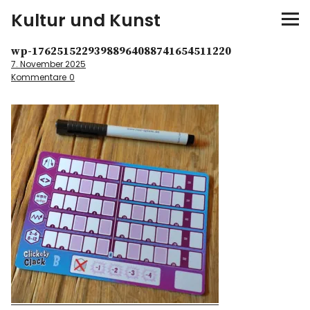
Kultur und Kunst
wp-17625152293988964088741654511220
kultur & kunst
7. November 2025
Kommentare
0
Ausstellungen
Spiele
Konzerte
Museen bei…
Bloggerreisen
Über mich