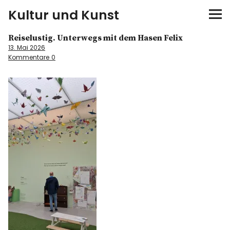
Kultur und Kunst
Reiselustig. Unterwegs mit dem Hasen Felix
kultur & kunst
13. Mai 2026
Kommentare
0
Ausstellungen
Spiele
Konzerte
Museen bei…
Bloggerreisen
Über mich