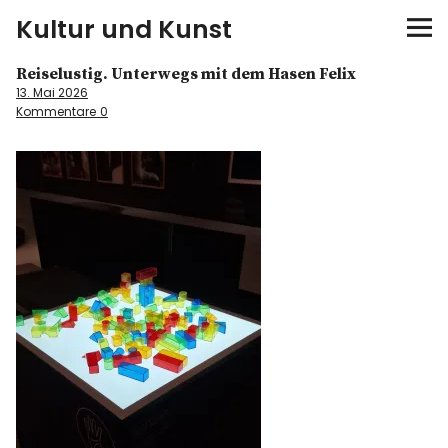
Kultur und Kunst
Reiselustig. Unterwegs mit dem Hasen Felix
kultur & kunst
13. Mai 2026
Kommentare
0
Ausstellungen
Spiele
Konzerte
Museen bei…
Bloggerreisen
Über mich