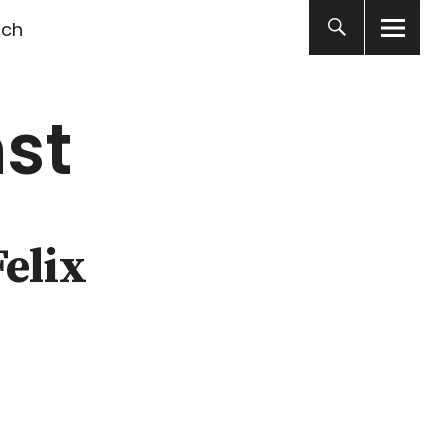
ich
st
elix