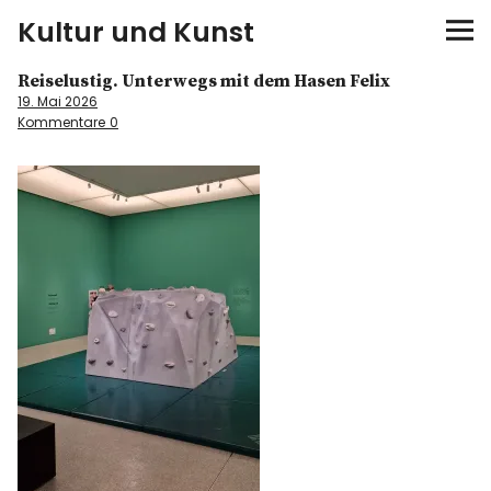
Kultur und Kunst
Reiselustig. Unterwegs mit dem Hasen Felix
kultur & kunst
19. Mai 2026
Kommentare
0
Ausstellungen
Spiele
Konzerte
Museen bei…
Bloggerreisen
Über mich