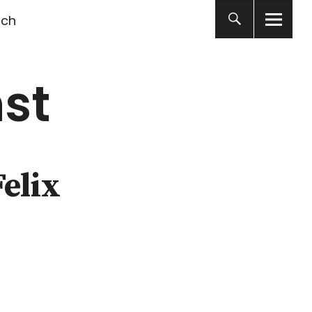
ich
st
elix