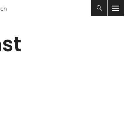
ich
st