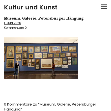
Kultur und Kunst
Museum, Galerie, Petersburger Hängung
kultur & kunst
1. Juni 2026
Kommentare
0
Ausstellungen
Spiele
Konzerte
Museen bei…
Bloggerreisen
Über mich
0 Kommentare zu “
Museum, Galerie, Petersburger
Hängung
”