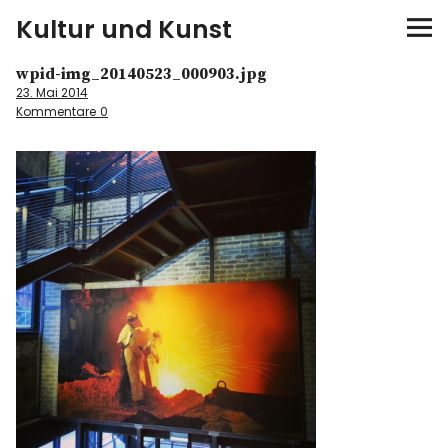
Kultur und Kunst
wpid-img_20140523_000903.jpg
kultur & kunst
23. Mai 2014
Kommentare
0
Ausstellungen
Spiele
Konzerte
Museen bei…
Bloggerreisen
Über mich