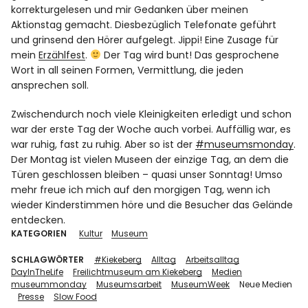
korrekturgelesen und mir Gedanken über meinen
Aktionstag gemacht. Diesbezüglich Telefonate geführt
und grinsend den Hörer aufgelegt. Jippi! Eine Zusage für
mein
Erzählfest
.
Der Tag wird bunt! Das gesprochene
Wort in all seinen Formen, Vermittlung, die jeden
ansprechen soll.
Zwischendurch noch viele Kleinigkeiten erledigt und schon
war der erste Tag der Woche auch vorbei. Auffällig war, es
war ruhig, fast zu ruhig. Aber so ist der
#museumsmonday
.
Der Montag ist vielen Museen der einzige Tag, an dem die
Türen geschlossen bleiben – quasi unser Sonntag! Umso
mehr freue ich mich auf den morgigen Tag, wenn ich
wieder Kinderstimmen höre und die Besucher das Gelände
entdecken.
KATEGORIEN
Kultur
Museum
SCHLAGWÖRTER
#Kiekeberg
Alltag
Arbeitsalltag
DayInTheLife
Freilichtmuseum am Kiekeberg
Medien
museummonday
Museumsarbeit
MuseumWeek
Neue Medien
Presse
Slow Food