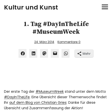
Kultur und Kunst
kultur & kunst
1. Tag #DayInTheLife
#MuseumWeek
Ausstellungen
24. März 2014
Kommentare
0
Spiele
Mehr
Konzerte
Museen bei…
Bloggerreisen
Der erste Tag der
#MuseumWeek
stand unter dem Motto
#DayInTheLife
. Eine Übersicht dieser Themenwoche findet
Über mich
Ihr
auf dem Blog von Christian Gries
: Danke für diese
Übersicht und Zusammenfassung der Aktion!