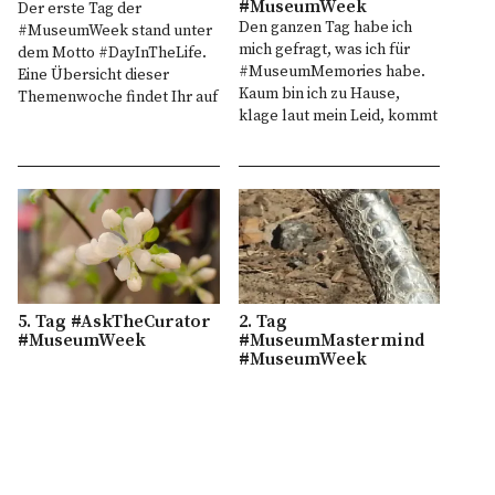
#MuseumWeek
Der erste Tag der
Den ganzen Tag habe ich
#MuseumWeek stand unter
mich gefragt, was ich für
dem Motto #DayInTheLife.
#MuseumMemories habe.
Eine Übersicht dieser
Kaum bin ich zu Hause,
Themenwoche findet Ihr auf
klage laut mein Leid, kommt
dem Blog von Christian
die Idee und zig Fragen
Gries: Danke für diese
schießen mir durch den
Übersicht und
Kopf und noch mehr
Zusammenfassung der
Antworten kommen in den
Aktion! Der Tag in meinem
Sinn. Also führe ich ein
Arbeitsalltag hatte heute
kleines Interview mit mir
seine Höhen und Tiefen, wie
selbst und…
das im Alltag so ist.
Nachdem ich die…
5. Tag #AskTheCurator
2. Tag
#MuseumWeek
#MuseumMastermind
#MuseumWeek