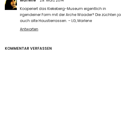
Marlene
29. März 2014
Kooperiert das Kiekeberg-Museum eigentlich in
irgendeiner Form mit der Arche Waader? Die züchten ja
auch alte Haustierrassen. – LG, Marlene
Antworten
KOMMENTAR VERFASSEN