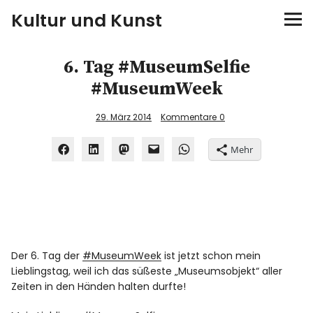
Kultur und Kunst
kultur & kunst
6. Tag #MuseumSelfie
#MuseumWeek
Ausstellungen
29. März 2014
Kommentare
0
Spiele
Mehr
Konzerte
Museen bei…
Bloggerreisen
Der 6. Tag der
#MuseumWeek
ist jetzt schon mein
Lieblingstag, weil ich das süßeste „Museumsobjekt“ aller
Über mich
Zeiten in den Händen halten durfte!