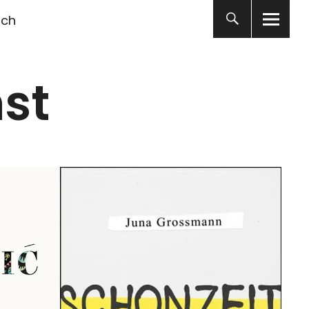
ich
st