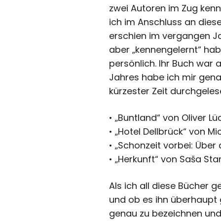
zwei Autoren im Zug kenn
ich im Anschluss an dies
erschien im vergangen Ja
aber „kennengelernt“ hab
persönlich. Ihr Buch war
Jahres habe ich mir genau
kürzester Zeit durchgele
• „Buntland“ von Oliver Lü
• „Hotel Dellbrück“ von M
• „Schonzeit vorbei: Übe
• „Herkunft“ von Saša Stan
Als ich all diese Bücher 
und ob es ihn überhaupt 
genau zu bezeichnen und z