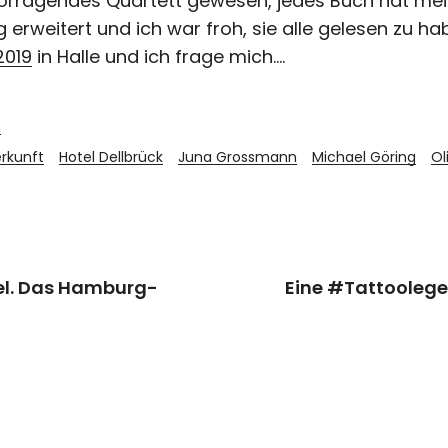
ervorragendes Quartett gewesen, jedes Buch hat m
 erweitert und ich war froh, sie alle gelesen zu h
2019
in Halle und ich frage mich….
n
rkunft
Hotel Dellbrück
Juna Grossmann
Michael Göring
Ol
xel. Das Hamburg-
Eine #Tattoolege