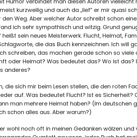
mit Humor verbindet man diesen Autoren vielleicht n
eist kurzweilig und auch da „lief“ er mir quasi sch
r den Weg.
Aber welcher Autor schreibt schon eine
and ich sehr sympathisch und witzig. Grund genu
t“ heißt sein neues Meisterwerk. Flucht, Heimat, F
Schlagworte, die das Buch kennzeichnen. Ich will ga
ch schreiben, das machen gerade schon so viele 
kunft oder Heimat? Was bedeutet das? Wo ist das? 
as anderes?
n, die sich mir beim Lesen stellen, die den roten F
der auf. Was bedeutet Flucht? Ist es Sicherheit?
nn man mehrere Heimat haben? (Im deutschen gib
auch schon alles aus. Aber warum?)
her wohl noch oft in meinen Gedanken wälzen und 