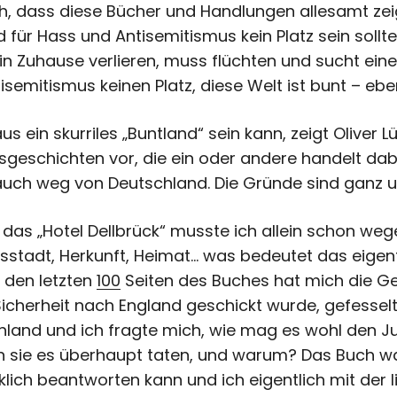
h, dass diese Bücher und Handlungen allesamt zeig
nd für Hass und Antisemitismus kein Platz sein sollt
n Zuhause verlieren, muss flüchten und sucht eine 
isemitismus keinen Platz, diese Welt ist bunt – ebe
ein skurriles „Buntland“ sein kann, zeigt Oliver Lü
geschichten vor, die ein oder andere handelt dab
uch weg von Deutschland. Die Gründe sind ganz un
m das „Hotel Dellbrück“ musste ich allein schon w
tsstadt, Herkunft, Heimat… was bedeutet das eigentl
f den letzten
100
Seiten des Buches hat mich die Ge
Sicherheit nach England geschickt wurde, gefesse
hland und ich fragte mich, wie mag es wohl den J
 sie es überhaupt taten, und warum? Das Buch warf
irklich beantworten kann und ich eigentlich mit der 