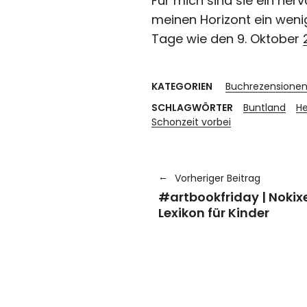
Für mich sind sie ein h
meinen Horizont ein wenig
Tage wie den 9. Oktober
KATEGORIEN
Buchrezensione
SCHLAGWÖRTER
Buntland
He
Schonzeit vorbei
Vorheriger Beitrag
#artbookfriday | Noki
Lexikon für Kinder