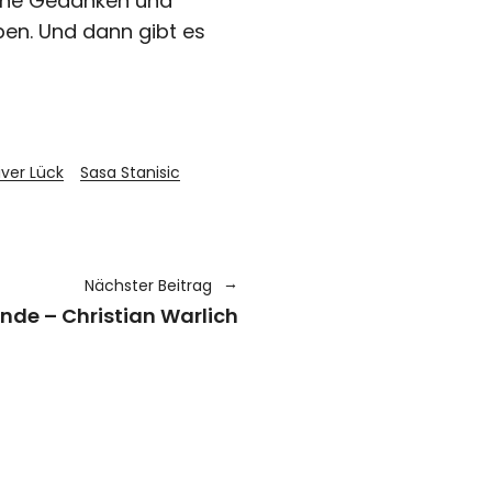
eine Gedanken und
aben. Und dann gibt es
iver Lück
Sasa Stanisic
Nächster Beitrag
nde – Christian Warlich