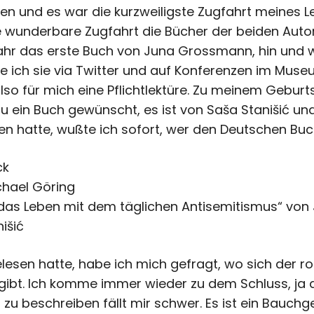
en und es war die kurzweiligste Zugfahrt meines L
e wunderbare Zugfahrt die Bücher der beiden Aut
hr das erste Buch von Juna Grossmann, hin und w
e ich sie via Twitter und auf Konferenzen im Mus
 also für mich eine Pflichtlektüre. Zu meinem Gebu
 ein Buch gewünscht, es ist von Saša Stanišić und
sen hatte, wußte ich sofort, wer den Deutschen Bu
ck
ichael Göring
r das Leben mit dem täglichen Antisemitismus“ v
išić
gelesen hatte, habe ich mich gefragt, wo sich der r
gibt. Ich komme immer wieder zu dem Schluss, ja d
u beschreiben fällt mir schwer. Es ist ein Bauchgef