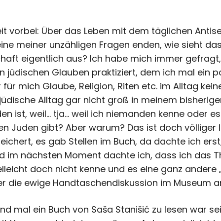
eit vorbei: Über das Leben mit dem täglichen Anti
ne meiner unzähligen Fragen enden, wie sieht das
haft eigentlich aus? Ich habe mich immer gefragt, 
 jüdischen Glauben praktiziert, dem ich mal ein p
 für mich Glaube, Religion, Riten etc. im Alltag kein
r jüdische Alltag gar nicht groß in meinem bisherig
en ist, weil… tja… weil ich niemanden kenne oder es
 Juden gibt? Aber warum? Das ist doch völliger I
chert, es gab Stellen im Buch, da dachte ich ers
 im nächsten Moment dachte ich, dass ich das T
elleicht doch nicht kenne und es eine ganz andere „Q
i hier die ewige Handtaschendiskussion im Museum 
d mal ein Buch von Saša Stanišić zu lesen war sein