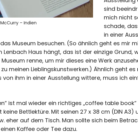
Ausstellung
sind beeind
mich nicht s
 McCurry – Indien
schade, dass
in einer Aus
 das Museum besuchen. (So ähnlich geht es mir m
 Lenbach Haus hängt, das ist der einzige Grund,
as Museum renne, um mir dieses eine Werk anzusehe
u meinen Lieblingskunstwerken.) Ähnlich geht es 
 von ihm in einer Ausstellung wittere, muss ich einf
“ ist mal wieder ein richtiges „coffee table book“
 keine Bettlektüre. Mit seinen 27 x 38 cm (DIN A3) 
w. eher auf dem Tisch. Man sollte sich beim Betra
einen Kaffee oder Tee dazu.