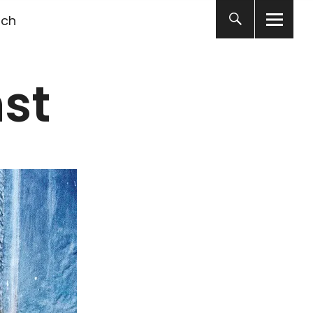
ich
st