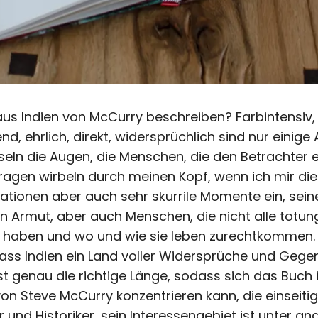
s Indien von McCurry beschreiben? Farbintensiv, e
d, ehrlich, direkt, widersprüchlich sind nur einige 
seln die Augen, die Menschen, die den Betrachter e
 Fragen wirbeln durch meinen Kopf, wenn ich mir die
ationen aber auch sehr skurrile Momente ein, sein
en Armut, aber auch Menschen, die nicht alle totung
 haben und wo und wie sie leben zurechtkommen.
ass Indien ein Land voller Widersprüche und Gegen
 genau die richtige Länge, sodass sich das Buch in
n Steve McCurry konzentrieren kann, die einseitig
er und Historiker, sein Interessengebiet ist unter a