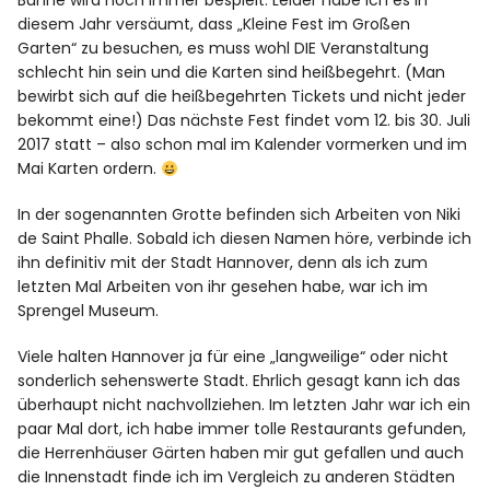
Bühne wird noch immer bespielt. Leider habe ich es in
diesem Jahr versäumt, dass
„Kleine Fest im Großen
Garten“
zu besuchen, es muss wohl DIE Veranstaltung
schlecht hin sein und die Karten sind heißbegehrt. (Man
bewirbt sich auf die heißbegehrten Tickets und nicht jeder
bekommt eine!) Das nächste Fest findet vom 12. bis 30. Juli
2017 statt – also schon mal im Kalender vormerken und im
Mai Karten ordern.
In der sogenannten Grotte befinden sich Arbeiten von Niki
de Saint Phalle. Sobald ich diesen Namen höre, verbinde ich
ihn definitiv mit der Stadt Hannover, denn als ich zum
letzten Mal Arbeiten von ihr gesehen habe, war ich im
Sprengel Museum.
Viele halten Hannover ja für eine „langweilige“ oder nicht
sonderlich sehenswerte Stadt. Ehrlich gesagt kann ich das
überhaupt nicht nachvollziehen. Im letzten Jahr war ich ein
paar Mal dort, ich habe immer tolle Restaurants gefunden,
die Herrenhäuser Gärten haben mir gut gefallen und auch
die Innenstadt finde ich im Vergleich zu anderen Städten