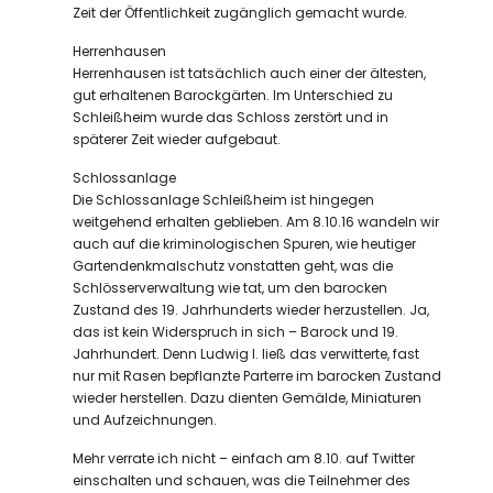
Zeit der Öffentlichkeit zugänglich gemacht wurde.
Herrenhausen
Herrenhausen ist tatsächlich auch einer der ältesten,
gut erhaltenen Barockgärten. Im Unterschied zu
Schleißheim wurde das Schloss zerstört und in
späterer Zeit wieder aufgebaut.
Schlossanlage
Die Schlossanlage Schleißheim ist hingegen
weitgehend erhalten geblieben. Am 8.10.16 wandeln wir
auch auf die kriminologischen Spuren, wie heutiger
Gartendenkmalschutz vonstatten geht, was die
Schlösserverwaltung wie tat, um den barocken
Zustand des 19. Jahrhunderts wieder herzustellen. Ja,
das ist kein Widerspruch in sich – Barock und 19.
Jahrhundert. Denn Ludwig I. ließ das verwitterte, fast
nur mit Rasen bepflanzte Parterre im barocken Zustand
wieder herstellen. Dazu dienten Gemälde, Miniaturen
und Aufzeichnungen.
Mehr verrate ich nicht – einfach am 8.10. auf Twitter
einschalten und schauen, was die Teilnehmer des