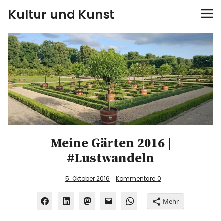
Kultur und Kunst
kultur & kunst
Ausstellungen
Spiele
Konzerte
Meine Gärten 2016 |
Museen bei…
#Lustwandeln
Bloggerreisen
5. Oktober 2016
Kommentare
0
Über mich
Mehr