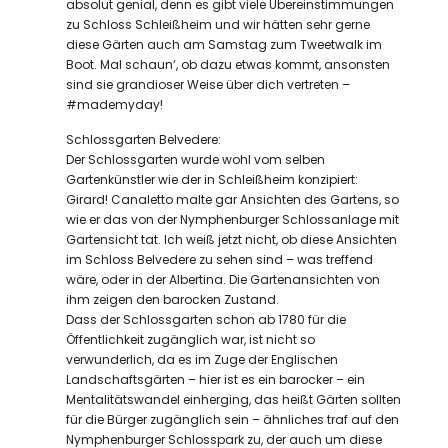
absolut genial, denn es gibt viele Übereinstimmungen
zu Schloss Schleißheim und wir hätten sehr gerne
diese Gärten auch am Samstag zum Tweetwalk im
Boot. Mal schaun‘, ob dazu etwas kommt, ansonsten
sind sie grandioser Weise über dich vertreten –
#mademyday!
Schlossgarten Belvedere:
Der Schlossgarten wurde wohl vom selben
Gartenkünstler wie der in Schleißheim konzipiert:
Girard! Canaletto malte gar Ansichten des Gartens, so
wie er das von der Nymphenburger Schlossanlage mit
Gartensicht tat. Ich weiß jetzt nicht, ob diese Ansichten
im Schloss Belvedere zu sehen sind – was treffend
wäre, oder in der Albertina. Die Gartenansichten von
ihm zeigen den barocken Zustand.
Dass der Schlossgarten schon ab 1780 für die
Öffentlichkeit zugänglich war, ist nicht so
verwunderlich, da es im Zuge der Englischen
Landschaftsgärten – hier ist es ein barocker – ein
Mentalitätswandel einherging, das heißt Gärten sollten
für die Bürger zugänglich sein – ähnliches traf auf den
Nymphenburger Schlosspark zu, der auch um diese