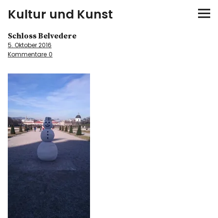
Kultur und Kunst
Schloss Belvedere
kultur & kunst
5. Oktober 2016
Kommentare
0
Ausstellungen
Spiele
Konzerte
Museen bei…
Bloggerreisen
Über mich