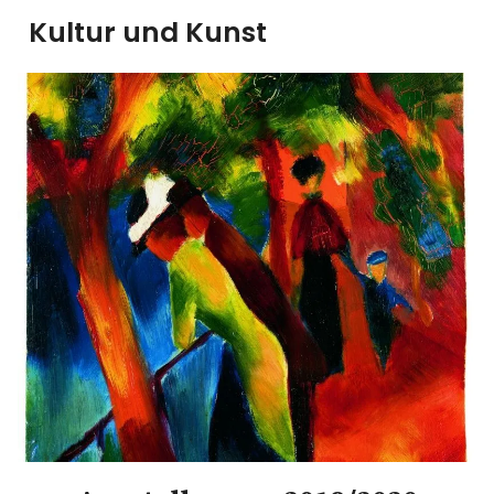
Kultur und Kunst
kultur & kunst
Ausstellungen
Spiele
Konzerte
Museen bei…
Bloggerreisen
Über mich