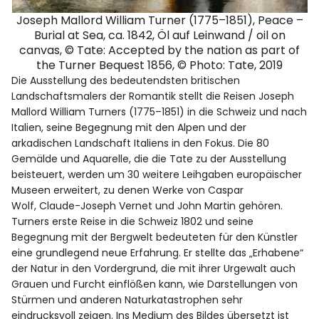
Joseph Mallord William Turner (1775–1851), Peace –
Burial at Sea, ca. 1842, Öl auf Leinwand / oil on
canvas, © Tate: Accepted by the nation as part of
the Turner Bequest 1856, © Photo: Tate, 2019
Die Ausstellung des bedeutendsten britischen
Landschaftsmalers der Romantik stellt die Reisen Joseph
Mallord William Turners (1775–1851) in die Schweiz und nach
Italien, seine Begegnung mit den Alpen und der
arkadischen Landschaft Italiens in den Fokus. Die 80
Gemälde und Aquarelle, die die Tate zu der Ausstellung
beisteuert, werden um 30 weitere Leihgaben europäischer
Museen erweitert, zu denen Werke von Caspar
Wolf, Claude-Joseph Vernet und John Martin gehören.
Turners erste Reise in die Schweiz 1802 und seine
Begegnung mit der Bergwelt bedeuteten für den Künstler
eine grundlegend neue Erfahrung. Er stellte das „Erhabene“
der Natur in den Vordergrund, die mit ihrer Urgewalt auch
Grauen und Furcht einflößen kann, wie Darstellungen von
Stürmen und anderen Naturkatastrophen sehr
eindrucksvoll zeigen. Ins Medium des Bildes übersetzt ist