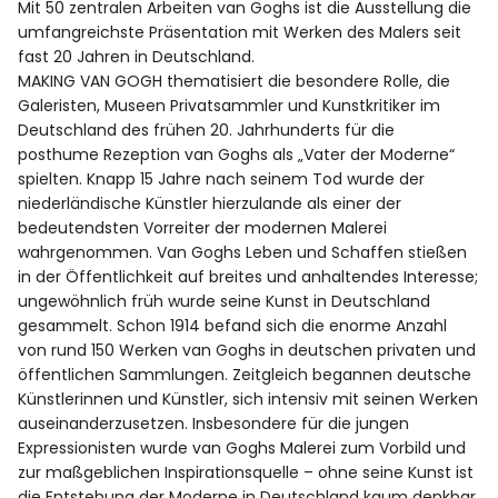
Mit 50 zentralen Arbeiten van Goghs ist die Ausstellung die
umfangreichste Präsentation mit Werken des Malers seit
fast 20 Jahren in Deutschland.
MAKING VAN GOGH thematisiert die besondere Rolle, die
Galeristen, Museen Privatsammler und Kunstkritiker im
Deutschland des frühen 20. Jahrhunderts für die
posthume Rezeption van Goghs als „Vater der Moderne“
spielten. Knapp 15 Jahre nach seinem Tod wurde der
niederländische Künstler hierzulande als einer der
bedeutendsten Vorreiter der modernen Malerei
wahrgenommen. Van Goghs Leben und Schaffen stießen
in der Öffentlichkeit auf breites und anhaltendes Interesse;
ungewöhnlich früh wurde seine Kunst in Deutschland
gesammelt. Schon 1914 befand sich die enorme Anzahl
von rund 150 Werken van Goghs in deutschen privaten und
öffentlichen Sammlungen. Zeitgleich begannen deutsche
Künstlerinnen und Künstler, sich intensiv mit seinen Werken
auseinanderzusetzen. Insbesondere für die jungen
Expressionisten wurde van Goghs Malerei zum Vorbild und
zur maßgeblichen Inspirationsquelle – ohne seine Kunst ist
die Entstehung der Moderne in Deutschland kaum denkbar.