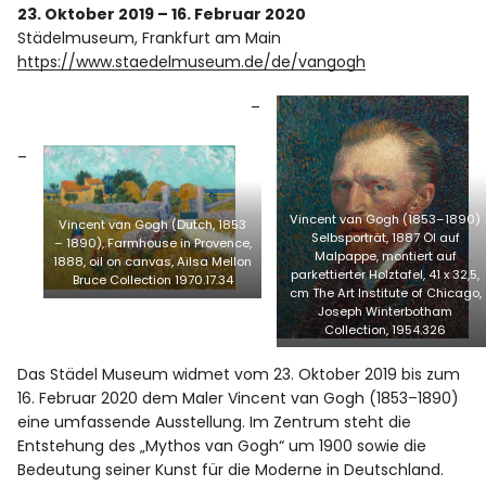
23. Oktober 2019 – 16. Februar 2020
Städelmuseum, Frankfurt am Main
https://www.staedelmuseum.de/de/vangogh
Vincent van Gogh (1853–1890)
Vincent van Gogh (Dutch, 1853
Selbsporträt, 1887 Öl auf
– 1890), Farmhouse in Provence,
Malpappe, montiert auf
1888, oil on canvas, Ailsa Mellon
parkettierter Holztafel, 41 x 32,5,
Bruce Collection 1970.17.34
cm The Art Institute of Chicago,
Joseph Winterbotham
Collection, 1954.326
Das Städel Museum widmet vom 23. Oktober 2019 bis zum
16. Februar 2020 dem Maler Vincent van Gogh (1853–1890)
eine umfassende Ausstellung. Im Zentrum steht die
Entstehung des „Mythos van Gogh“ um 1900 sowie die
Bedeutung seiner Kunst für die Moderne in Deutschland.