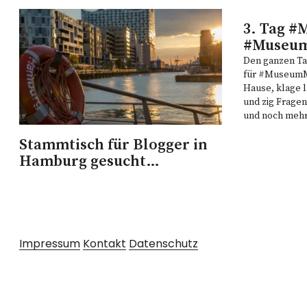
3. Tag 
#Museu
Den ganzen Tag
für #MuseumMe
Hause, klage l
und zig Fragen
und noch meh
Sinn. Also führ
Stammtisch für Blogger in
mir selbst un
Hamburg gesucht…
Impressum
Kontakt
Datenschutz