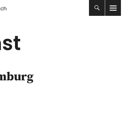
ich
st
amburg