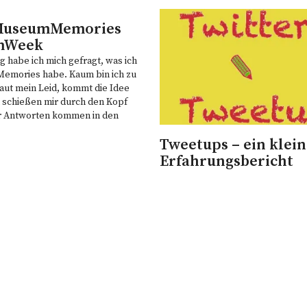
#MuseumMemories
mWeek
 habe ich mich gefragt, was ich
mories habe. Kaum bin ich zu
aut mein Leid, kommt die Idee
 schießen mir durch den Kopf
r Antworten kommen in den
e ich ein kleines Interview mit
Tweetups – ein klei
d…
Erfahrungsbericht